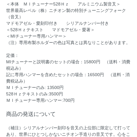
＜本体 ＭＩチューナー528Ｈｚ アルミニウム製音叉＞
世界最高レベル（株）ニチオン製の特別チューニングフォーク
（音叉）
マドモアゼル・愛刻印付き シリアルナンバー付き
＜528Ｈｚテキスト マドモアゼル・愛著＞
＜MIチューナー専用ハンマー＞
（注）専用布製ホルダーの色は写真とは異なりことがあります。
定価：
MIチューナーと説明書のセットの場合：15800円 （送料・消費
税込み）
記に専用ハンマーを含めたセットの場合：16500円 （送料・消
費税込み）
ＭＩチューナーのみ: 13500円
528Ｈｚテキストのみ:3500円
ＭＩチューナー専用ハンマー:700円
商品の発送について
（補注）シリアルナンバー刻印を音叉の上位部に限定して打って
あり、世界にひとつしかないニチオン手造りの音叉です。心をこ