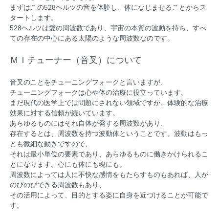
まずはこの528ヘルツの音を体験し、体になじませることからス
タートします。
528ヘルツは愛の周波数であり、宇宙の本質の波動を持ち、すべ
ての存在の中心にある太陽のような周波数なのです。
ＭＩチューナー（音叉）について
音叉のことをチューニングフォークと言いますが、
チューニングフォークは心や体の治療に役立っています。
まだ現代の医学上では問題にされない領域ですが、体験的な治療
効果に対する信頼が続いています。
あらゆるものにはそれ自体が発する周波数があり、
存在するとは、周波数を持つ波動体ということです。波動はもっ
とも微細な動きですので、
それは最小単位の要素であり、あらゆるものに働きかけられるこ
とになります。心にも体にも魂にも。
周波数によっては人に不快な感情をもたらすものもあれば、人が
のびのびできる周波数もあり、
その活用によって、目的とする姿に自身を近づけることが可能で
す。