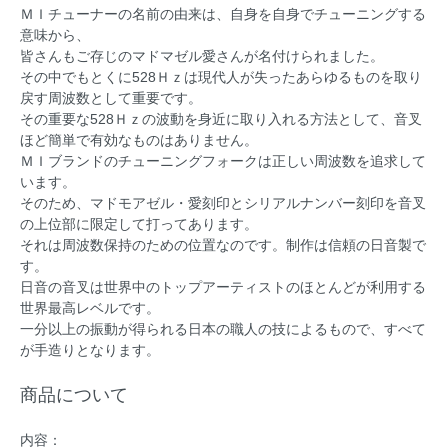
ＭＩチューナーの名前の由来は、自身を自身でチューニングする
意味から、
皆さんもご存じのマドマゼル愛さんが名付けられました。
その中でもとくに528Ｈｚは現代人が失ったあらゆるものを取り
戻す周波数として重要です。
その重要な528Ｈｚの波動を身近に取り入れる方法として、音叉
ほど簡単で有効なものはありません。
ＭＩブランドのチューニングフォークは正しい周波数を追求して
います。
そのため、マドモアゼル・愛刻印とシリアルナンバー刻印を音叉
の上位部に限定して打ってあります。
それは周波数保持のための位置なのです。制作は信頼の日音製で
す。
日音の音叉は世界中のトップアーティストのほとんどが利用する
世界最高レベルです。
一分以上の振動が得られる日本の職人の技によるもので、すべて
が手造りとなります。
商品について
内容：