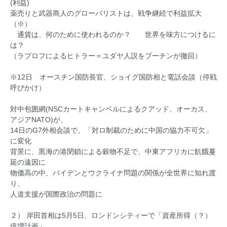
(利益)
薬売りと武器商人のグローバリストは、戦争継続で利益拡大
（※）
通貨は、何のために使われるのか？ 世界を味方につけるに
は？
（ラブロフによるヒトラー＝ユダヤ人説をプーチンが撤回）
※12日 オースチン国防長官、ショイグ国防相と電話会談（停戦
呼びかけ）
対中包囲網(NSCカートキャンベルによるクアッド、オーカス、
アジアNATO)が、
14日のG7外相会談で、「対ロ制裁のために中国の協力不可欠」
に変化
背景に、黒海の港閉鎖による穀物不足で、中東アフリカに飢餓蔓
延の遠因に
物価高の中、バイデンとウクライナ問題の関係が全世界に知れ渡
り、
人道支援が国際政治の問題に
２） 岸田首相は5月5日、ロンドンシティーで「資産所得（？）
倍増計画」