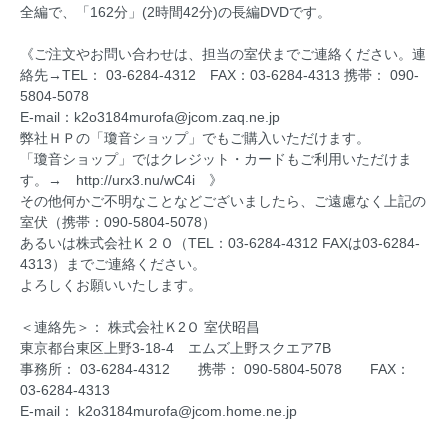
全編で、「162分」(2時間42分)の長編DVDです。
《ご注文やお問い合わせは、担当の室伏までご連絡ください。連
絡先→TEL： 03-6284-4312 FAX：03-6284-4313 携帯： 090-
5804-5078
E-mail：k2o3184murofa@jcom.zaq.ne.jp
弊社ＨＰの「瓊音ショップ」でもご購入いただけます。
「瓊音ショップ」ではクレジット・カードもご利用いただけま
す。→ http://urx3.nu/wC4i 》
その他何かご不明なことなどございましたら、ご遠慮なく上記の
室伏（携帯：090-5804-5078）
あるいは株式会社Ｋ２Ｏ（TEL：03-6284-4312 FAXは03-6284-
4313）までご連絡ください。
よろしくお願いいたします。
＜連絡先＞： 株式会社Ｋ2Ｏ 室伏昭昌
東京都台東区上野3-18-4 エムズ上野スクエア7B
事務所： 03-6284-4312 携帯： 090-5804-5078 FAX：
03-6284-4313
E-mail： k2o3184murofa@jcom.home.ne.jp