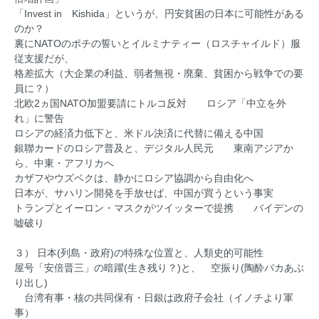
「Invest in Kishida」というが、円安貧困の日本に可能性がある
のか？
裏にNATOのポチの誓いとイルミナティー（ロスチャイルド）服
従支援だが、
格差拡大（大企業の利益、弱者無視・廃棄、貧困から戦争での要
員に？）
北欧2ヵ国NATO加盟要請にトルコ反対 ロシア「中立を外
れ」に警告
ロシアの経済力低下と、米ドル決済に代替に備える中国
銀聯カードのロシア普及と、デジタル人民元 東南アジアか
ら、中東・アフリカへ
カザフやウズベクは、静かにロシア協調から自由化へ
日本が、サハリン開発を手放せば、中国が買うという事実
トランプとイーロン・マスクがツイッターで提携 バイデンの
嘘破り
３） 日本(列島・政府)の特殊な位置と、人類史的可能性
屋号「安倍晋三」の暗躍(生き残り？)と、 空振り(陶酔バカあぶ
り出し)
台湾有事・核の共同保有・日銀は政府子会社（イノチより軍
事）