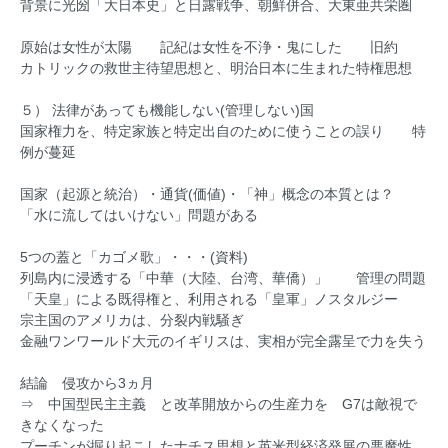
背景に光圀「大日本史」と日露戦争、朝鮮併合、大東亜共栄圏
原始は女性が太陽 記紀は女性を不浄・鬼にした 旧約
カトリックの救世主待望思想と、明治日本に生まれた特権思想
５） 法律があっても機能しない(管理しない)国
国家権力を、特定家族と特定出自のために使うことの誤り 特
例が蔓延
国家（起源と統治）・通貨(価値)・「神」概念の本質とは？
「水に流してはいけない」問題がある
5つの蓋と「カゴメ歌」・・・(資料)
列島内に浸透する「中華（大陸、台湾、華僑）」 管理の問題
「天皇」による既得権と、利用される「皇軍」ノスタルジー
宗主国のアメリカは、分裂内戦騒ぎ
金融ワンワールド大元のイギリスは、実相が完全露呈で力を失う
結論 侵攻から3ヵ月
⇒ 中国型民主主義 と改革開放からの生産力を G7は敵視で
きなくなった
プーチンが掘り起こしたナチス思想と英米型経済発展の悪魔性