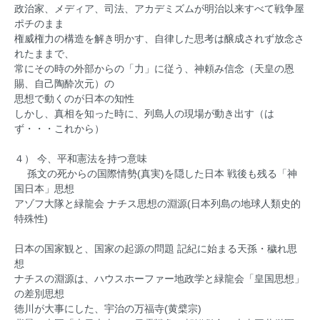
政治家、メディア、司法、アカデミズムが明治以来すべて戦争屋
ポチのまま
権威権力の構造を解き明かす、自律した思考は醸成されず放念さ
れたままで、
常にその時の外部からの「力」に従う、神頼み信念（天皇の恩
賜、自己陶酔次元）の
思想で動くのが日本の知性
しかし、真相を知った時に、列島人の現場が動き出す（は
ず・・・これから）
４） 今、平和憲法を持つ意味
孫文の死からの国際情勢(真実)を隠した日本 戦後も残る「神
国日本」思想
アゾフ大隊と緑龍会 ナチス思想の淵源(日本列島の地球人類史的
特殊性)
日本の国家観と、国家の起源の問題 記紀に始まる天孫・穢れ思
想
ナチスの淵源は、ハウスホーファー地政学と緑龍会「皇国思想」
の差別思想
徳川が大事にした、宇治の万福寺(黄檗宗)