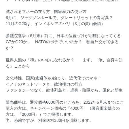
試されるマネーの在り方、国家暴力の使い方
8月に、ジャクソンホールで、グレートリセットの青写真？
11月のG20は、インドネシアのバリ（3月の黄山会議）
参議院選挙（6月末）前に、日本の位置づけが明確になってくる
G7かG20か、 NATOのポチでいいのか？ 独自外交ができる
か？
世界人類の「和」の中心になれるか？ まず、「汝、自身を知
る」ことから
文化特性、国家(逃避体)の始まり、近代化でのマネー
イノチのネットワークと、政治権力の行方
ファンタジーでなく、龍体列島と、虚実・陰陽から、風化と新生
販売価格は、通常価格6000円のところを、2022年6月末までにご
購入の方は、キャンペーン価格の「4000円」（瓊音倶楽部会の
方は、「2000円」）でご提供します。
尚、恐縮ですが、別途送料380円を頂戴します。