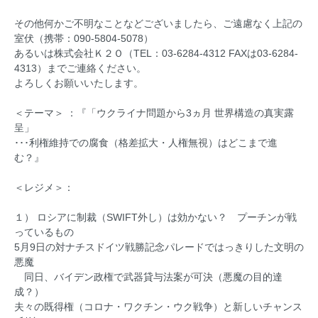
その他何かご不明なことなどございましたら、ご遠慮なく上記の
室伏（携帯：090-5804-5078）
あるいは株式会社Ｋ２Ｏ（TEL：03-6284-4312 FAXは03-6284-
4313）までご連絡ください。
よろしくお願いいたします。
＜テーマ＞ ：『「ウクライナ問題から3ヵ月 世界構造の真実露
呈」
･･･利権維持での腐食（格差拡大・人権無視）はどこまで進
む？』
＜レジメ＞：
１） ロシアに制裁（SWIFT外し）は効かない？ プーチンが戦
っているもの
5月9日の対ナチスドイツ戦勝記念パレードではっきりした文明の
悪魔
同日、バイデン政権で武器貸与法案が可決（悪魔の目的達
成？）
夫々の既得権（コロナ・ワクチン・ウク戦争）と新しいチャンス