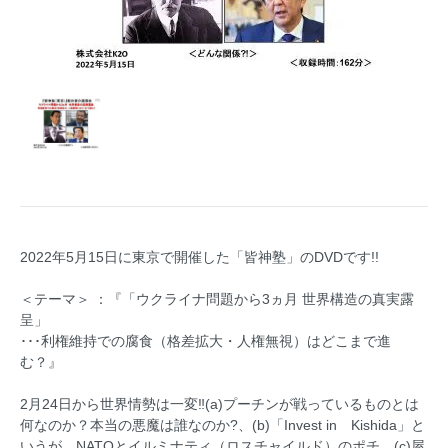
2022年5月15日に東京で開催した「皆神塾」のDVDです!!
＜テーマ＞ ：『「ウクライナ問題から3ヵ月 世界構造の真実露
呈」
･･･利権維持での腐食（格差拡大・人権無視）はどこまで進
む？』
2月24日から世界情勢は一変‼(a)プーチンが戦っているものとは
何なのか？本当の悪魔は誰なのか?、(b)「Invest in Kishida」と
いうが、NATOとイルミナティ（ロスチャイルド）のポチ、(c)屋