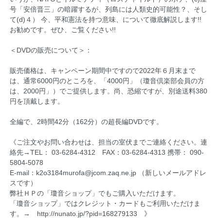
号「安倍晋三」の暗躍するが、列島には人類史的可能性？、そし
て(d)４） 今、平和憲法を持つ意味、について徹底解説します!!
お勧めです。ぜひ、ご覧ください!!
＜DVDの販売について＞：
販売価格は、キャンペーン期間中ですので2022年６月末まで
は、通常6000円のところを、「4000円」（瓊音倶楽部会員の方
は、2000円」）でご提供します。尚、恐縮ですが、別途送料380
円を頂戴します。
全編で、2時間42分（162分）の超長編DVDです。
《ご注文やお問い合わせは、担当の室伏までご連絡ください。連
絡先→TEL： 03-6284-4312 FAX：03-6284-4313 携帯： 090-
5804-5078
E-mail：k2o3184murofa@jcom.zaq.ne.jp （新しいメールアドレ
スです）
弊社ＨＰの「瓊音ショップ」でもご購入いただけます。
「瓊音ショップ」ではクレジット・カードもご利用いただけま
す。→ http://nunato.jp/?pid=168279133 》