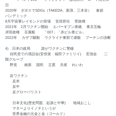
日
2020年 ダボスでSDGs（TAKEDA、新浪、三木谷） 春節
パンデミック
8月宇宙軍レイモンドの登場 安倍辞任 菅政権
2021年 2月ワクチン開始 エバーギブン座礁 東京五輪
岸田政権 豆腐船 「007」「赤ピル青ピル」
2022年 カザフ騒動 ウクライナ東部で虐殺 プーチンの決断
4) 日本の政局 誰がワクチンに警鐘
自民党での清話会(安倍派 福田ファミリイ) 宏池会 二
階グループ
野党 維新 国民 立憲 共産 れいわ
反ワクチン
反米
反中
反グローバリスト
日本文化(歴史問題、起源と中華) 地域おこし
マネーよりイノチというが
世界金融の元金と金（ゴールド）