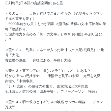
〇列島民(日本語の言語空間)にある蓋
＜蓋の１＞ 「天孫」神話でごまかすもの （始皇帝からウマヤ
ド迄の事実を消す）
6000年前から貫くものが翡翠 太陽信仰 豊穣の女神 不比等の策
略「物語作り」
〇国家権力を高める「統一の文字」と教育 何(物語)を刷り込む
か？
＜蓋の２＞ 列島にマネーが入った時 中央の支配権(鎌足)･･･元
号「大化」
貴族層の誕生 背後にある、半島と大陸
＜蓋の３＞東アジアの「皇(スメラギ)」はどこにある？
明から清への易姓革命 康熙帝と孔子の末裔 光圀を刺激
赤穂で「中朝事実」
「シナ(支那)」の蔑称の発生と、 国家意識と大和民族
金塊流出と羅芳公司「四海平等」、フリーメーソン「梅頌」
＜蓋の４＞明の恨みとイギリスの嫉妬 サンカの遠謀 ジョン
万次郎