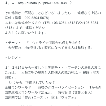
す。→ http://nunato.jp/?pid=167351838 》
その他何かご不明なことなどございましたら、ご遠慮なく上記の
室伏（携帯：090-5804-5078）
あるいは株式会社Ｋ２Ｏ（TEL：03-6284-4312 FAXは03-6284-
4313）までご連絡ください。
よろしくお願いいたします。
＜テーマ＞ ：『「ウクライナ問題から何を学ぶか?
「天が荒れ、地が割れる」時代になって日本人は覚醒する』
＜レジメ＞：
１） 2月24日から一変した世界情勢・・・プーチンの決意の裏に
これは、「人類文明の整理と人間個人の能力発現 ＝ 飛躍（能力
発現）」
いつから、準備されていたか？
金融ワンワールド 戦後のグローバライゼーション ITからAI
国際政治とワンワールド次元と、 情報管理（世界と個人）
国家間では「你死 (ニースゥ) 我活（ウォフォ」