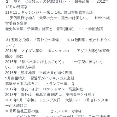
２） 屋号「安倍晋三」の起源(資料)・・・最長政権 2012年
12月の総選挙
11月11日キッシンジャー来日 14日 野田首相党首会談
安倍政権は極右「天皇のために死ぬのは美しい」 NHKの経
営委員を変更
歴史学重鎮「伊藤隆」発言と「青幇(麻薬)」・・・学術会議
３) 整理と飛躍に「海外での準備」 対ロ包囲網に使われるウク
ライナ
2014年 マイダン革命 ポロシェンコ アゾフ大隊が国家機
能の一部に
2015年 「稲の根本に鎌をあてがう」 「十字架に神はいな
い」 内閣人事局
2016年 熊本地震 平成天皇が退位表明
9月御岳噴火 習近平がバッキンガム宮殿
翡翠が日本の鉱石に トランプ当選 Ｑ
2017年 森友 加計 ロケットマン 高麗神社
2018年 海外は 華為問題 国内は、安倍晋三と検察庁
2019年5月「令和」 トランプ来日 大阪G20 7月ゼレンスキ
ーが大統領に
10月即位礼正殿の儀 ゼレンスキーが参加
イベント201 キッシンジャーは北京に ローマ法王来