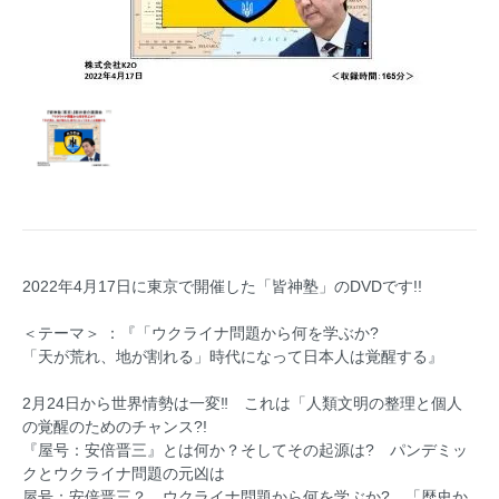
2022年4月17日に東京で開催した「皆神塾」のDVDです!!
＜テーマ＞ ：『「ウクライナ問題から何を学ぶか?
「天が荒れ、地が割れる」時代になって日本人は覚醒する』
2月24日から世界情勢は一変‼ これは「人類文明の整理と個人
の覚醒のためのチャンス?!
『屋号：安倍晋三』とは何か？そしてその起源は? パンデミッ
クとウクライナ問題の元凶は
屋号：安倍晋三？ ウクライナ問題から何を学ぶか? 「歴史か