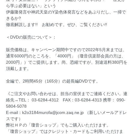
ら学ぶ必要はない」という
伊藤隆発言や神武天皇のY染色体発言などをあぶりだし、一掃で
きるか?
徹底解説します!! お勧めです。ぜひ、ご覧ください!!
＜DVDの販売について＞：
販売価格は、キャンペーン期間中ですので2022年5月末までは、
通常6000円のところを、「4000円」（瓊音倶楽部会員の方は、
2000円」）でご提供します。尚、恐縮ですが、別途送料380円を
頂戴します。
全編で、2時間45分（165分）の超長編DVDです。
《ご注文やお問い合わせは、担当の室伏までご連絡ください。連
絡先→TEL： 03-6284-4312 FAX：03-6284-4313 携帯： 090-
5804-5078
E-mail：k2o3184murofa@jcom.zaq.ne.jp （新しいメールアドレ
スです）
弊社ＨＰの「瓊音ショップ」でもご購入いただけます。
「瓊音ショップ」ではクレジット・カードもご利用いただけま