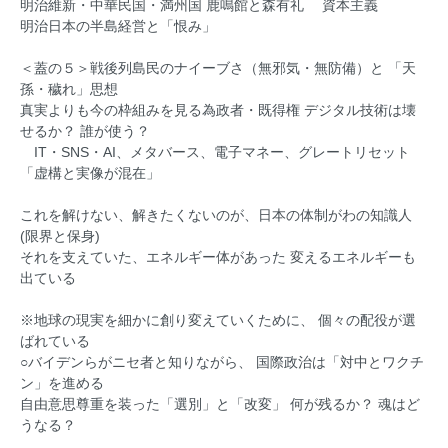
明治維新・中華民国・満州国 鹿鳴館と森有礼 資本主義
明治日本の半島経営と「恨み」
＜蓋の５＞戦後列島民のナイーブさ（無邪気・無防備）と 「天
孫・穢れ」思想
真実よりも今の枠組みを見る為政者・既得権 デジタル技術は壊
せるか？ 誰が使う？
IT・SNS・AI、メタバース、電子マネー、グレートリセット
「虚構と実像が混在」
これを解けない、解きたくないのが、日本の体制がわの知識人
(限界と保身)
それを支えていた、エネルギー体があった 変えるエネルギーも
出ている
※地球の現実を細かに創り変えていくために、 個々の配役が選
ばれている
○バイデンらがニセ者と知りながら、 国際政治は「対中とワクチ
ン」を進める
自由意思尊重を装った「選別」と「改変」 何が残るか？ 魂はど
うなる？