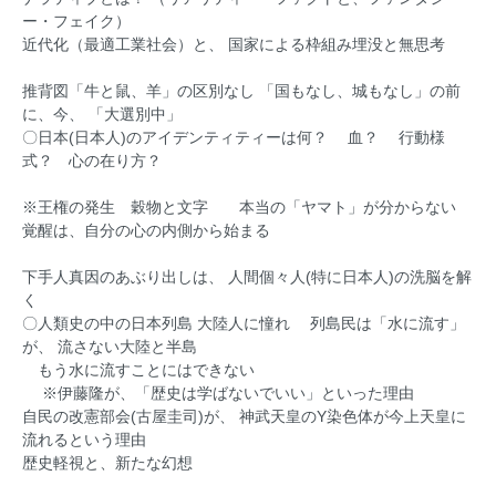
ー・フェイク）
近代化（最適工業社会）と、 国家による枠組み埋没と無思考
推背図「牛と鼠、羊」の区別なし 「国もなし、城もなし」の前
に、今、 「大選別中」
〇日本(日本人)のアイデンティティーは何？ 血？ 行動様
式？ 心の在り方？
※王権の発生 穀物と文字 本当の「ヤマト」が分からない
覚醒は、自分の心の内側から始まる
下手人真因のあぶり出しは、 人間個々人(特に日本人)の洗脳を解
く
〇人類史の中の日本列島 大陸人に憧れ 列島民は「水に流す」
が、 流さない大陸と半島
もう水に流すことにはできない
※伊藤隆が、「歴史は学ばないでいい」といった理由
自民の改憲部会(古屋圭司)が、 神武天皇のY染色体が今上天皇に
流れるという理由
歴史軽視と、新たな幻想