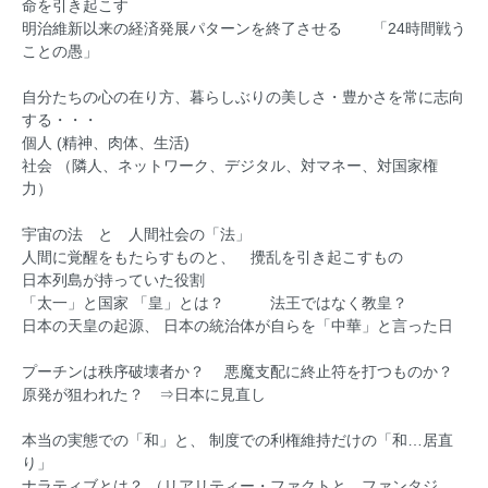
命を引き起こす
明治維新以来の経済発展パターンを終了させる 「24時間戦う
ことの愚」
自分たちの心の在り方、暮らしぶりの美しさ・豊かさを常に志向
する・・・
個人 (精神、肉体、生活)
社会 （隣人、ネットワーク、デジタル、対マネー、対国家権
力）
宇宙の法 と 人間社会の「法」
人間に覚醒をもたらすものと、 攪乱を引き起こすもの
日本列島が持っていた役割
「太一」と国家 「皇」とは？ 法王ではなく教皇？
日本の天皇の起源、 日本の統治体が自らを「中華」と言った日
プーチンは秩序破壊者か？ 悪魔支配に終止符を打つものか？
原発が狙われた？ ⇒日本に見直し
本当の実態での「和」と、 制度での利権維持だけの「和…居直
り」
ナラティブとは？ （リアリティー・ファクトと、ファンタジ