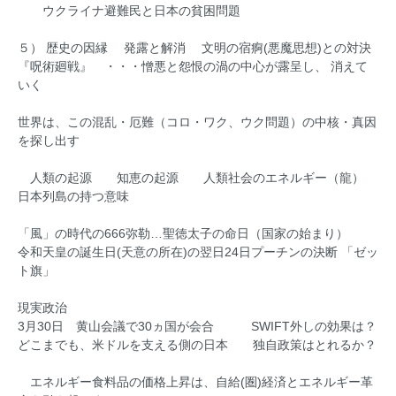
ウクライナ避難民と日本の貧困問題
５） 歴史の因縁 発露と解消 文明の宿痾(悪魔思想)との対決
『呪術廻戦』 ・・・憎悪と怨恨の渦の中心が露呈し、 消えて
いく
世界は、この混乱・厄難（コロ・ワク、ウク問題）の中核・真因
を探し出す
人類の起源 知恵の起源 人類社会のエネルギー（龍）
日本列島の持つ意味
「風」の時代の666弥勒…聖徳太子の命日（国家の始まり）
令和天皇の誕生日(天意の所在)の翌日24日プーチンの決断 「ゼッ
ト旗」
現実政治
3月30日 黄山会議で30ヵ国が会合 SWIFT外しの効果は？
どこまでも、米ドルを支える側の日本 独自政策はとれるか？
エネルギー食料品の価格上昇は、自給(圏)経済とエネルギー革