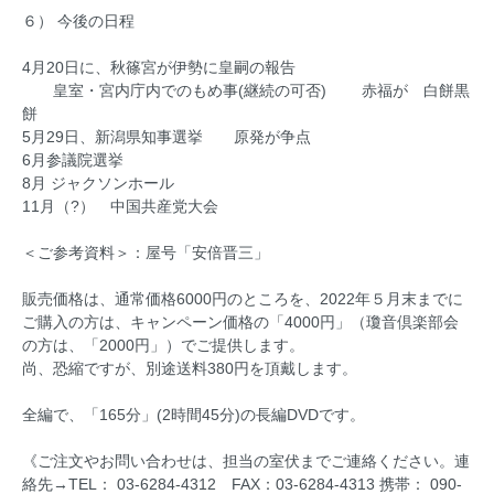
６） 今後の日程
4月20日に、秋篠宮が伊勢に皇嗣の報告
皇室・宮内庁内でのもめ事(継続の可否) 赤福が 白餅黒
餅
5月29日、新潟県知事選挙 原発が争点
6月参議院選挙
8月 ジャクソンホール
11月（?） 中国共産党大会
＜ご参考資料＞：屋号「安倍晋三」
販売価格は、通常価格6000円のところを、2022年５月末までに
ご購入の方は、キャンペーン価格の「4000円」（瓊音倶楽部会
の方は、「2000円」）でご提供します。
尚、恐縮ですが、別途送料380円を頂戴します。
全編で、「165分」(2時間45分)の長編DVDです。
《ご注文やお問い合わせは、担当の室伏までご連絡ください。連
絡先→TEL： 03-6284-4312 FAX：03-6284-4313 携帯： 090-