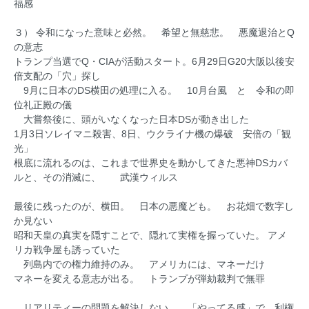
福感
３） 令和になった意味と必然。 希望と無慈悲。 悪魔退治とQ
の意志
トランプ当選でQ・CIAが活動スタート。6月29日G20大阪以後安
倍支配の「穴」探し
9月に日本のDS横田の処理に入る。 10月台風 と 令和の即
位礼正殿の儀
大嘗祭後に、頭がいなくなった日本DSが動き出した
1月3日ソレイマニ殺害、8日、ウクライナ機の爆破 安倍の「観
光」
根底に流れるのは、これまで世界史を動かしてきた悪神DSカバ
ルと、その消滅に、 武漢ウィルス
最後に残ったのが、横田。 日本の悪魔ども。 お花畑で数字し
か見ない
昭和天皇の真実を隠すことで、隠れて実権を握っていた。 アメ
リカ戦争屋も誘っていた
列島内での権力維持のみ。 アメリカには、マネーだけ
マネーを変える意志が出る。 トランプが弾劾裁判で無罪
リアリティーの問題を解決しない。 「やってる感」で、利権