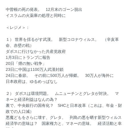
中曽根の死の発表。 12月末のゴーン脱出
イスラムの火薬庫の処理と同時に
＜レジメ＞：
１） 世界を揺るがす武漢。 新型コロナウィルス。 （辛亥革
命、赤壁の戦）
ダボスに行けなかった共産党政府
1月3日にトランプに報告
20日「煙の無い戦争」
23日に中国は1100万人武漢封鎖
24日に春節。 その前に500万人が帰郷。 30万人が海外に
日本政府は、ゆるめっぱなし
２） ダボスは環境問題。 ムニューチンとグレタが対決。 マ
ネーと経済利益はなんの為？
裏で、中央銀行の国有化？ SHCと日本改革（これは、年金・財
政での人口減）
悪魔どもをさらに壊す、グレタ。 列島の悪を晒す新型ウィルス
経済学の意味は？ 国家権力と、マネーの意味。 経済活動と幸