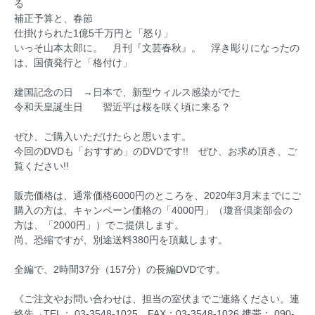
る
補正予算と、春節
仕掛けられた1億5千万円と「怒り」
いっそ山本太郎に。 月刊『文芸春秋』。 浮き彫りになったの
は、国債発行と「格付け」
建国記念の日 →日本で、新型ウィルス感染がでた
令和天皇誕生日 習近平は桜を咲く頃に来る？
ぜひ、ご購入いただけたらと思います。
今回のDVDも「おすすめ」のDVDです!! ぜひ、お求め頂き、ご
覧ください!!
販売価格は、通常価格6000円のところを、2020年3月末までにご
購入の方は、キャンペーン価格の「4000円」（瓊音倶楽部会の
方は、「2000円」）でご提供します。
尚、恐縮ですが、別途送料380円を頂戴します。
全編で、2時間37分（157分）の長編DVDです。
《ご注文やお問い合わせは、担当の室伏までご連絡ください。連
絡先→TEL： 03-3548-1025 FAX：03-3548-1026 携帯： 090-