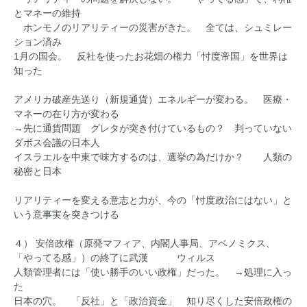
とマネーの維持
ホンモノのリアリティーの災害がきた。 全ては、シュミレー
ション済み
1月の国会。 反社を使ったお花畑の権力「忖度帝国」を世界は
知った
アメリカ破産先送り（新規通貨）エネルギーが変わる。 医療・
マネーの在り方が変わる
→先に通貨問題 グレタが突き付けているもの？ 判っていない
ダボス会議の日本人
イスラエルを中東で味方するのは、選挙の為だけか？ 人類の
秘密と日本
リアリティーを変える意志と力が、今の「忖度政治にはない」と
いう意事実を突きつける
４） 安倍政権（原発マフィア、内閣人事局、アベノミクス、
「やってる感」）の終了に武漢 ウィルス
人類管理者には「使い勝手のいい政権」だった。 →処理に入っ
た
日本の穴。 「反社」と「政治資金」 知り尽くした安倍政権の