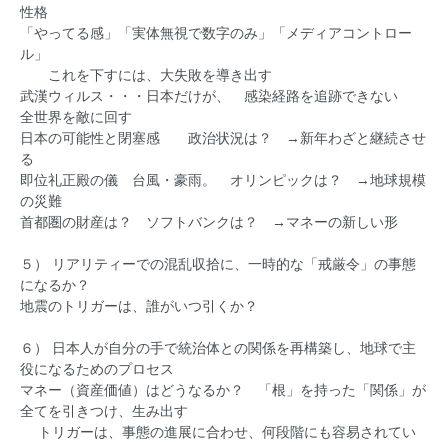
性格
「やってる感」「実体無視で数字のみ」「メディアコントロー
ル」
これを下すには、大失敗を導き出す
武漢ウィルス・・・日本だけが、 感染経路を追跡できない
全世界を敵に回す
日本の可能性と閉塞感 政治状況は？ →新年わざと継続させ
る
即位礼正殿の儀 台風・豪雨。 オリンピックは？ →地球規模
の災難
首都圏の財産は？ ソフトバンクは？ →マネーの新しい形
５） リアリティーでの混乱収拾に、一時的な「戒厳令」の事態
になるか？
地震のトリガーは、誰がいつ引くか？
６） 日本人が自分の手で統治体との関係を再構築し、地球で主
役になるためのプロセス
マネー（資産価値）はどうなるか？ 「根」を持った「関係」が
全てを引きつけ、生み出す
トリガーは、事態の進展に合わせ、何段階にも容易されてい