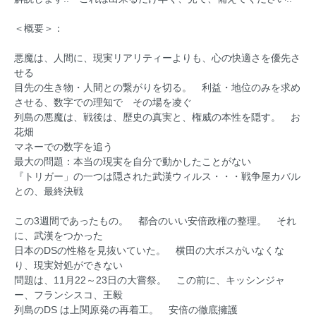
＜概要＞：
悪魔は、人間に、現実リアリティーよりも、心の快適さを優先さ
せる
目先の生き物・人間との繋がりを切る。 利益・地位のみを求め
させる、数字での理知で その場を凌ぐ
列島の悪魔は、戦後は、歴史の真実と、権威の本性を隠す。 お
花畑
マネーでの数字を追う
最大の問題：本当の現実を自分で動かしたことがない
『トリガー」の一つは隠された武漢ウィルス・・・戦争屋カバル
との、最終決戦
この3週間であったもの。 都合のいい安倍政権の整理。 それ
に、武漢をつかった
日本のDSの性格を見抜いていた。 横田の大ボスがいなくな
り、現実対処ができない
問題は、11月22～23日の大嘗祭。 この前に、キッシンジャ
ー、フランシスコ、王毅
列島のDS は上関原発の再着工。 安倍の徹底擁護