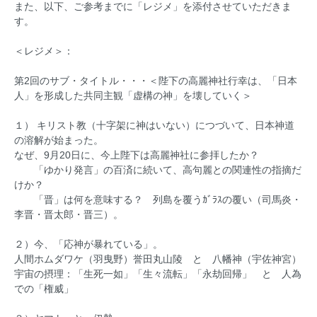
また、以下、ご参考までに「レジメ」を添付させていただきま
す。
＜レジメ＞：
第2回のサブ・タイトル・・・＜陛下の高麗神社行幸は、「日本
人」を形成した共同主観「虚構の神」を壊していく＞
１） キリスト教（十字架に神はいない）につづいて、日本神道
の溶解が始まった。
なぜ、9月20日に、今上陛下は高麗神社に参拝したか？
「ゆかり発言」の百済に続いて、高句麗との関連性の指摘だ
けか？
「晋」は何を意味する？ 列島を覆うｶﾞﾗｽの覆い（司馬炎・
李晋・晋太郎・晋三）。
２）今、「応神が暴れている」。
人間ホムダワケ（羽曳野）誉田丸山陵 と 八幡神（宇佐神宮）
宇宙の摂理：「生死一如」「生々流転」「永劫回帰」 と 人為
での「権威」