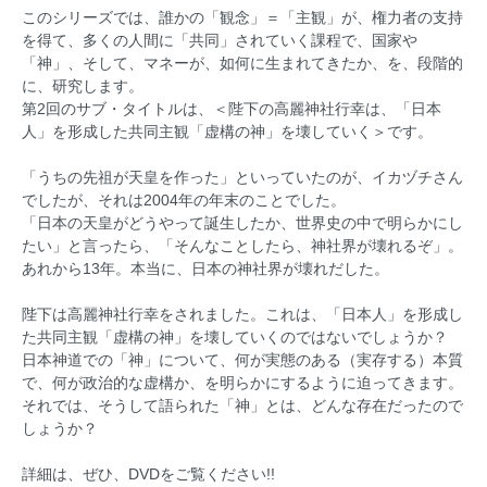
このシリーズでは、誰かの「観念」＝「主観」が、権力者の支持
を得て、多くの人間に「共同」されていく課程で、国家や
「神」、そして、マネーが、如何に生まれてきたか、を、段階的
に、研究します。
第2回のサブ・タイトルは、＜陛下の高麗神社行幸は、「日本
人」を形成した共同主観「虚構の神」を壊していく＞です。
「うちの先祖が天皇を作った」といっていたのが、イカヅチさん
でしたが、それは2004年の年末のことでした。
「日本の天皇がどうやって誕生したか、世界史の中で明らかにし
たい」と言ったら、「そんなことしたら、神社界が壊れるぞ」。
あれから13年。本当に、日本の神社界が壊れだした。
陛下は高麗神社行幸をされました。これは、「日本人」を形成し
た共同主観「虚構の神」を壊していくのではないでしょうか？
日本神道での「神」について、何が実態のある（実存する）本質
で、何が政治的な虚構か、を明らかにするように迫ってきます。
それでは、そうして語られた「神」とは、どんな存在だったので
しょうか？
詳細は、ぜひ、DVDをご覧ください!!