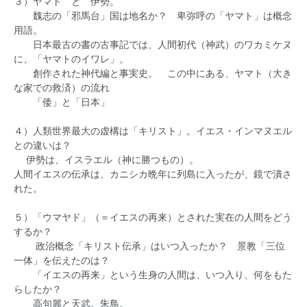
３）ヤマト と 伊勢。
魏志の「邪馬台」国は地名か？ 卑弥呼の「ヤマト」は概念
用語。
日本最古の書の古事記では、人間初代（神武）のワカミケヌ
に、「ヤマトのイワレ」。
創作された神代編と事実史。 この中にある、ヤマト（大き
な家での救済）の流れ
「倭」と「日本」
４）人類世界最大の虚構は「キリスト」。イエス・インマヌエル
との違いは？
伊勢は、イスラエル（神に勝つもの）。
人間イエスの伝承は、カニシカ晩年に列島に入ったが、鏡で潰さ
れた。
５）「ウマヤド」（＝イエスの再来）とされた実在の人間をどう
するか？
政治概念「キリスト伝承」はいつ入ったか？ 景教「三位
一体」を伝えたのは？
「イエスの再来」という生身の人間は、いつ入り、何をもた
らしたか？
高句麗と天武。朱鳥。