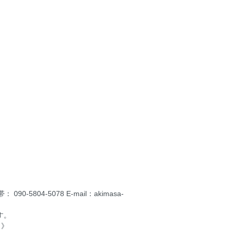
5804-5078 E-mail：akimasa-
す。
。》