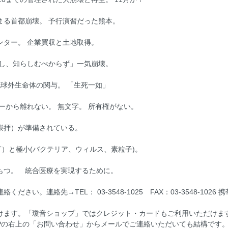
まる首都崩壊。 予行演習だった熊本。
ンター。 企業買収と土地取得。
べし、知らしむべからず」一気崩壊。
球外生命体の関与。 「生死一如」
ーから離れない。 無文字。 所有権がない。
崇拝）が準備されている。
ST）と極小(バクテリア、ウィルス、素粒子)。
もつ。 統合医療を実現するために。
先→TEL： 03-3548-1025 FAX：03-3548-1026 携帯： 090-
けます。「瓊音ショップ」ではクレジット・カードもご利用いただけま
Pの右上の「お問い合わせ」からメールでご連絡いただいても結構です