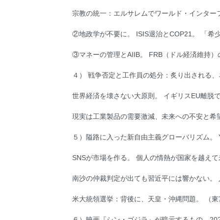
宗教の統一：エルサレムでワールド・インターフェイ
②地政学が不要に。 ISIS退治とCOP21。 
③マネーの管理とAIIB。 FRB（ドル経済維
４） 戦争否定と工作員の処分：炙り出される
世界経済を壊さない大原則。 イギリスEU離脱
現実は工業製品の需要激減、未来への不安と希
５）隘路に入った新自由主義グローバリズム。 Y
SNSが市場を作る。 個人の情熱が国家を越え
南沙の仲裁判定が出ても習近平には響かない。 人民
米大統領選挙：背後に、天皇・沖縄問題。 （
６）映画『シン・ゴジラ』が暗示するもの…202