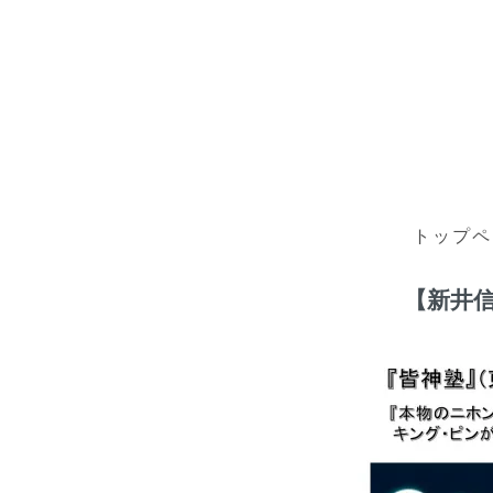
トップペ
【新井信