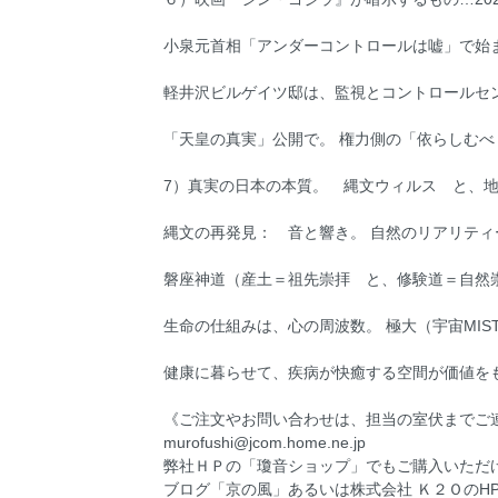
小泉元首相「アンダーコントロールは嘘」で始
軽井沢ビルゲイツ邸は、監視とコントロールセ
「天皇の真実」公開で。 権力側の「依らしむ
7）真実の日本の本質。 縄文ウィルス と、地
縄文の再発見： 音と響き。 自然のリアリティ
磐座神道（産土＝祖先崇拝 と、修験道＝自然
生命の仕組みは、心の周波数。 極大（宇宙MI
健康に暮らせて、疾病が快癒する空間が価値を
《ご注文やお問い合わせは、担当の室伏までご連絡ください。連絡
murofushi@jcom.home.ne.jp
弊社ＨＰの「瓊音ショップ」でもご購入いただ
ブログ「京の風」あるいは株式会社 Ｋ２ＯのH