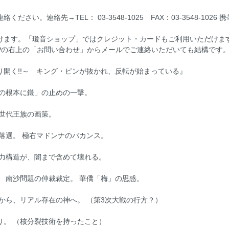
先→TEL： 03-3548-1025 FAX：03-3548-1026 携帯： 090-
けます。「瓊音ショップ」ではクレジット・カードもご利用いただけま
Pの右上の「お問い合わせ」からメールでご連絡いただいても結構です
開く!!～ キング・ピンが抜かれ、反転が始まっている』
稲の根本に鎌」の止めの一撃。
世代王族の画策。
落選。 極右マドンナのバカンス。
権力構造が、闇まで含めて壊れる。
。 南沙問題の仲裁裁定。 華僑「梅」の思惑。
から、リアル存在の神へ。 （第3次大戦の行方？）
り。 （核分裂技術を持ったこと）