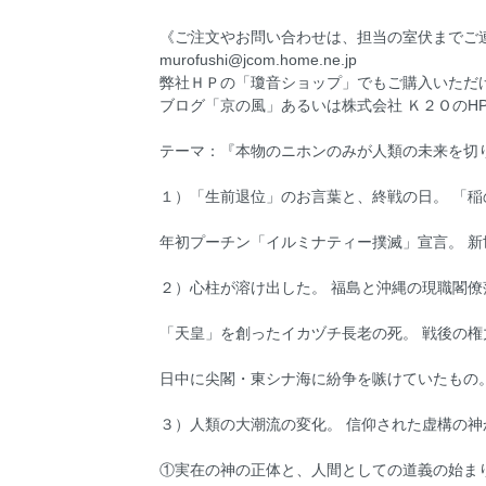
《ご注文やお問い合わせは、担当の室伏までご連絡ください。連絡
murofushi@jcom.home.ne.jp
弊社ＨＰの「瓊音ショップ」でもご購入いただ
ブログ「京の風」あるいは株式会社 Ｋ２ＯのH
テーマ：『本物のニホンのみが人類の未来を切り
１）「生前退位」のお言葉と、終戦の日。 「
年初プーチン「イルミナティー撲滅」宣言。 新
２）心柱が溶け出した。 福島と沖縄の現職閣僚
「天皇」を創ったイカヅチ長老の死。 戦後の
日中に尖閣・東シナ海に紛争を嗾けていたもの
３）人類の大潮流の変化。 信仰された虚構の神
①実在の神の正体と、人間としての道義の始ま