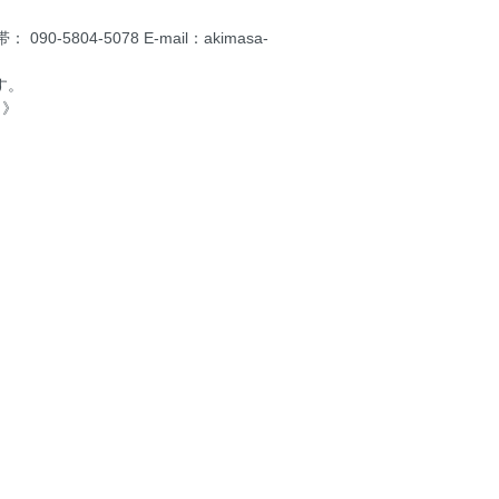
5804-5078 E-mail：akimasa-
す。
。》